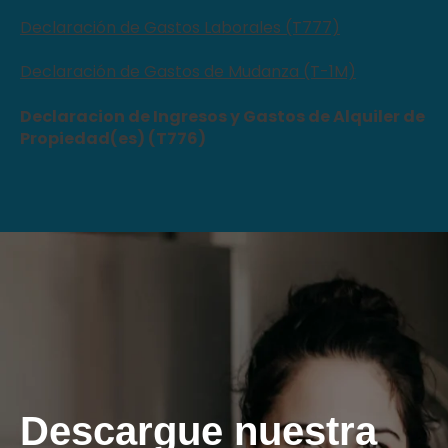
Declaración de Gastos Laborales (T777)
Declaración de Gastos de Mudanza (T-1M)
Declaracion de Ingresos y Gastos de Alquiler de
Propiedad(es) (T776)
Descargue nuestra