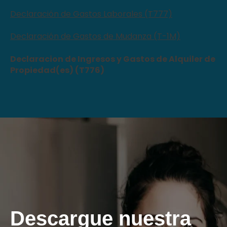
Declaración de Gastos Laborales (T777)
Declaración de Gastos de Mudanza (T-1M)
Declaracion de Ingresos y Gastos de Alquiler de
Propiedad(es) (T776)
Descargue nuestra