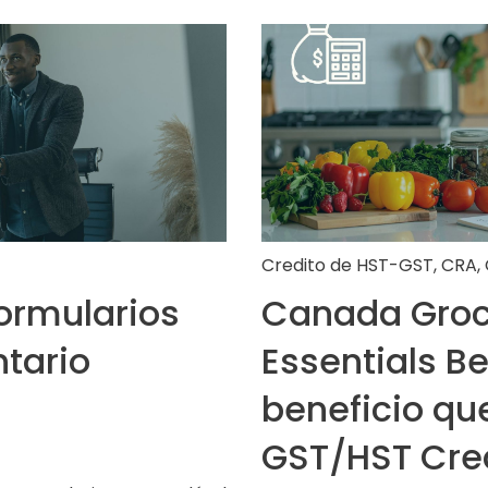
Credito de HST-GST
,
CRA
,
formularios
Canada Groc
ntario
Essentials Be
beneficio qu
GST/HST Cre